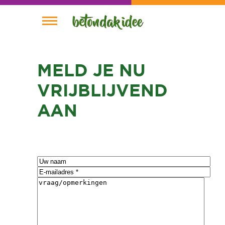
Nieuws
MELD JE NU
Planning
VRIJBLIJVEND
Wie is Wie
AAN
Plannen
Home