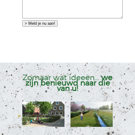
Zomaar wat ideeën...
we
zijn benieuwd naar die
van u!