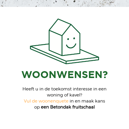
wonen in een
vrij wonen
dorp
won
WOONWENSEN?
Heeft u in de toekomst interesse in een
woning of kavel?
Vul de woonenquete
in en maak kans
op
een Betondak fruitschaal