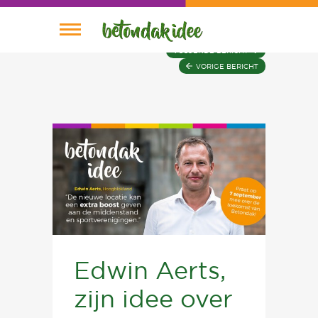
VOLGENDE BERICHT
VORIGE BERICHT
Nieuws
Planning
Wie is Wie
Plannen
Home
Edwin Aerts,
zijn idee over