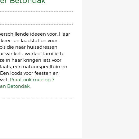
ver Betondak
verschillende ideeën voor. Haar
rkeer- en laadstation voor
to’s die naar huisadressen
 winkels, werk of familie te
e in haar kringen iets voor
aats, een natuurspeeltuin en
Een loods voor feesten en
 wat.
Praat ook mee op 7
van Betondak.