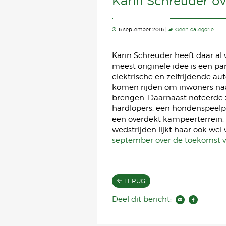
Karin Schreuder o
6 september 2016 |
Geen categorie
Karin Schreuder heeft daar al 
meest originele idee is een pa
elektrische en zelfrijdende au
komen rijden om inwoners naar
brengen. Daarnaast noteerde z
hardlopers, een hondenspeelpl
een overdekt kampeerterrein. 
wedstrijden lijkt haar ook wel
september over de toekomst 
TERUG
Deel dit bericht: