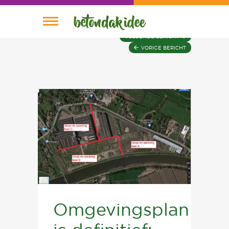
VOLGENDE BERICHT
VORIGE BERICHT
Nieuws
Planning
Wie is Wie
Plannen
Home
Omgevingsplan