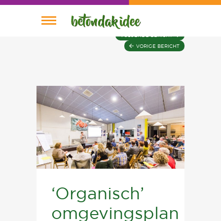
VOLGENDE BERICHT
VORIGE BERICHT
Nieuws
Planning
Wie is Wie
Plannen
Home
‘Organisch’
omgevingsplan