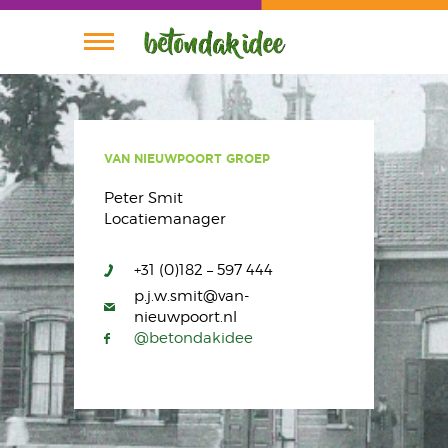
Nieuws
Planning
VAN NIEUWPOORT GROEP
Wie is Wie
Peter Smit
Locatiemanager
Plannen
+31 (0)182 – 597 444
Home
p.j.w.smit@van-
nieuwpoort.nl
@betondakidee